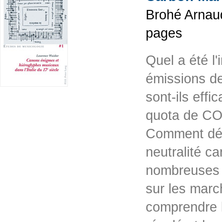
Brohé Arnaud
pages
Quel a été l
émissions d
sont-ils effi
quota de CO2
Comment déve
neutralité c
nombreuses a
sur les marc
comprendre l