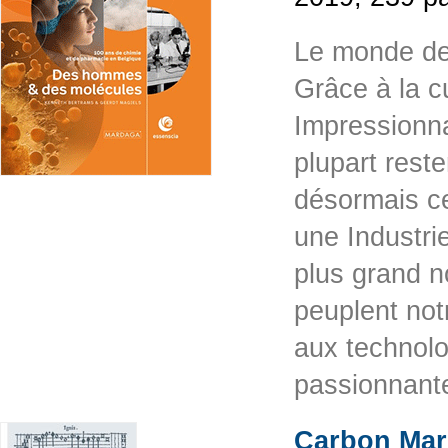
Le monde de
Grâce à la cu
Impressionn
plupart res
désormais ce
une Industri
plus grand 
peuplent not
aux technolo
passionnant
Carbon Mark