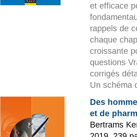
et efficace 
fondamentaux
rappels de c
chaque chapi
croissante p
questions Vr
corrigés dét
Un schéma 
Des hommes
et de pharm
Bertrams Ken
2019, 239 p