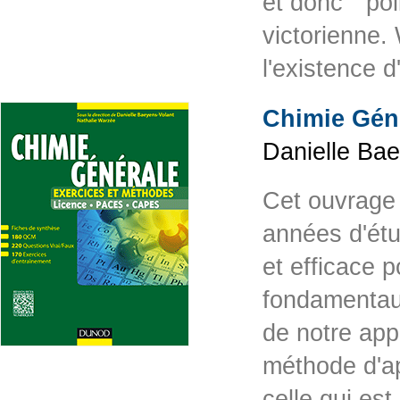
et donc " pol
victorienne. W
l'existence 
Chimie Gén
Danielle Ba
Cet ouvrage
années d'ét
et efficace 
fondamentaux
de notre ap
méthode d'ap
celle qui est