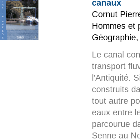
canaux
Cornut Pierr
Hommes et p
Géographie,
Le canal cons
transport flu
l'Antiquité. 
construits da
tout autre p
eaux entre l
parcourue dan
Senne au Nor