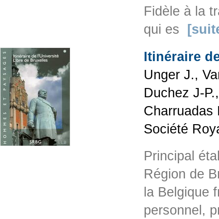
Fidèle à la 
qui es
[suit
Itinéraire d
Unger J., V
Duchez J-P.,
Charruadas 
Société Roy
Principal ét
Région de Br
la Belgique 
personnel, p