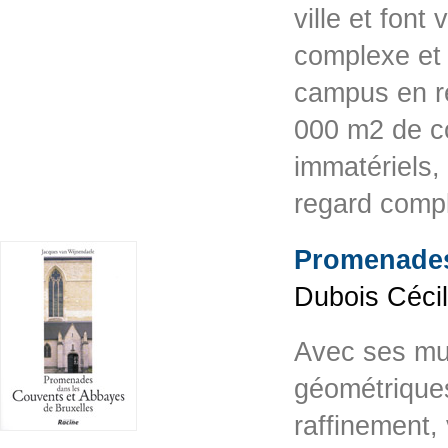
ville et font 
complexe et 
campus en ré
000 m2 de co
immatériels, 
regard compl
Promenades
Dubois Cécil
Avec ses mul
géométriques
raffinement,