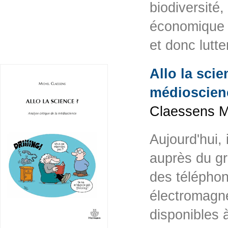
biodiversité,
économique d
et donc lutt
Allo la scie
médioscien
Claessens M
Aujourd'hui,
auprès du gr
des téléphon
électromagné
disponibles à