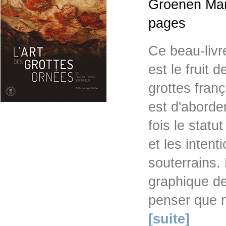
Groenen Mar
pages
Ce beau-livr
est le fruit
grottes franç
est d'aborder
fois le statu
et les intent
souterrains. 
graphique de
penser que n
[suite]