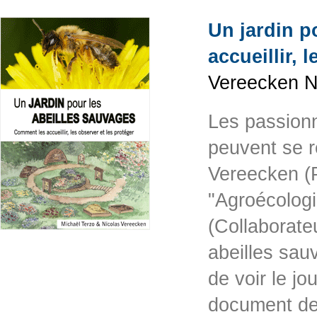
Un jardin p
accueillir, 
Vereecken Ni
Les passionn
peuvent se r
Vereecken (P
"Agroécologie
(Collaborateu
abeilles sauv
de voir le j
document de 