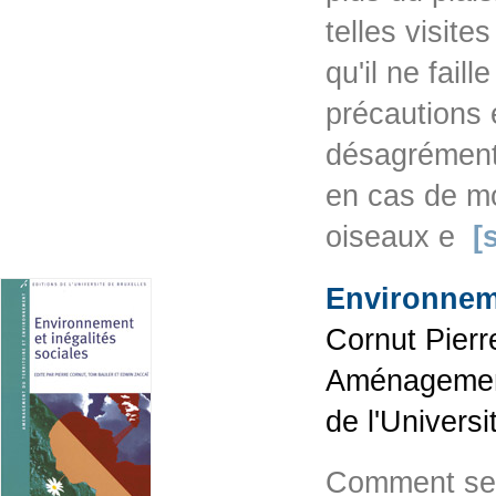
telles visit
qu'il ne faill
précautions 
désagrément.
en cas de mo
oiseaux e
[
Environneme
Cornut Pierr
Aménagement 
de l'Univers
Comment se 