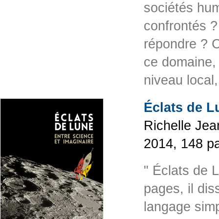
sociétés hum
confrontés ?
répondre ? C
ce domaine, 
niveau local
Éclats de L
Richelle Je
2014, 148 p
" Éclats de 
pages, il di
langage simp