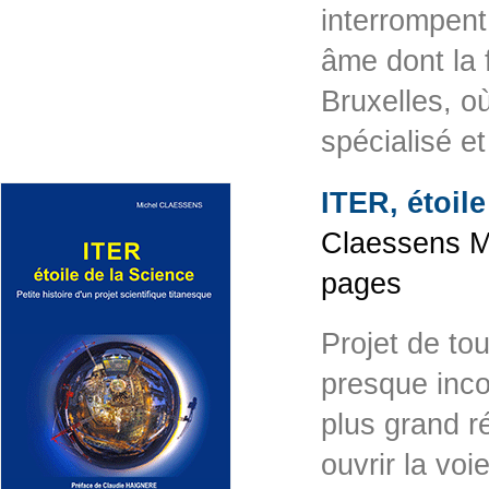
interrompent
âme dont la f
Bruxelles, o
spécialisé e
ITER, étoile
Claessens Mi
pages
Projet de tou
presque inco
plus grand r
ouvrir la voi