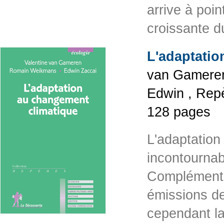
arrive à po
croissante 
L'adaptatio
van Gameren
Edwin , Repè
128 pages
L'adaptatio
incontournab
Complémentai
émissions de
cependant l