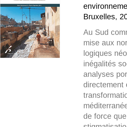
environnemen
Bruxelles, 2
Au Sud comme
mise aux nor
logiques néo
inégalités s
analyses por
directement 
transformati
méditerranée
de force que 
stigmatisati