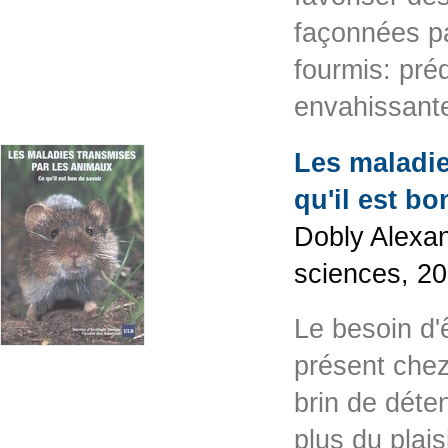
façonnées pa
fourmis: pré
envahissante
Les maladie
qu'il est bo
Dobly Alexan
sciences, 2
Le besoin d'
présent chez
brin de déte
plus du plais