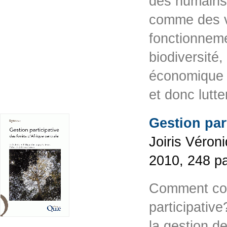
des humains
comme des ve
fonctionneme
biodiversité,
économique d
et donc lutt
Gestion part
Joiris Véron
2010, 248 p
Comment conc
participative
la gestion d