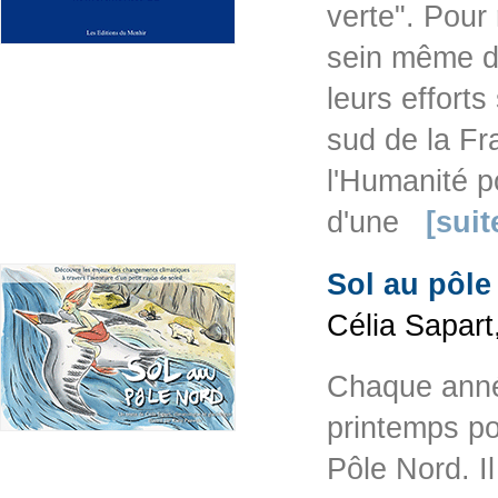
verte". Pour
sein même de
leurs efforts
sud de la Fr
l'Humanité po
d'une
[suit
Sol au pôle
Célia Sapart
Chaque année
printemps po
Pôle Nord. I