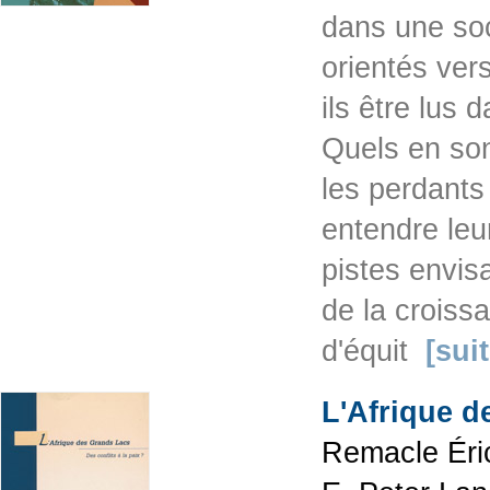
dans une soc
orientés ver
ils être lus 
Quels en sont
les perdants
entendre leur
pistes envis
de la croiss
d'équit
[suit
L'Afrique d
Remacle Éric