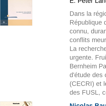
E. Peter La
Dans la régi
République 
connu, duran
conflits meur
La recherche
urgente. Frui
Bernheim Pai
d'étude des c
(CECRI) et l
des FUSL, c
Nicolas Bau