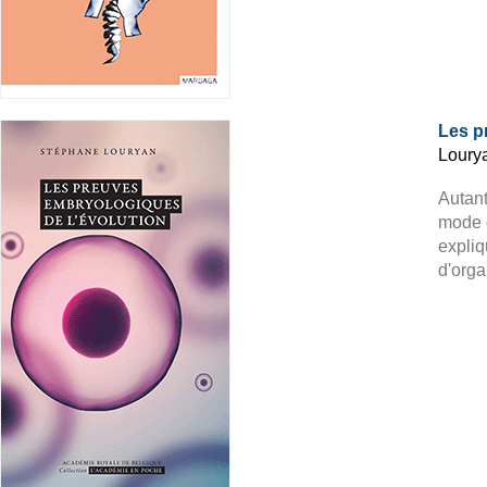
Les p
Loury
Autant
mode d
expli
d'orga