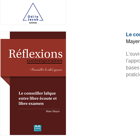
Le con
Mayer
L'ouvr
l'appr
bases 
pratic