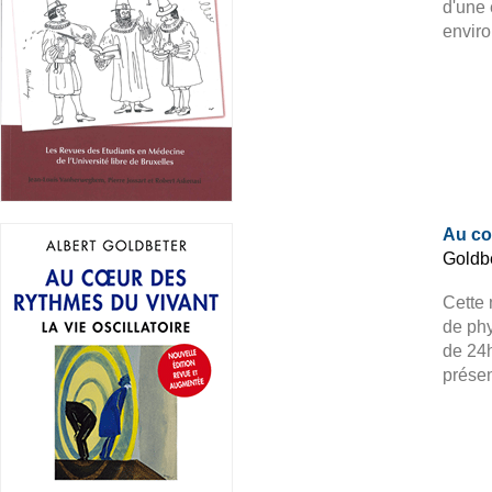
d'une 
enviro
Au co
Goldbe
Cette 
de phy
de 24h
présen