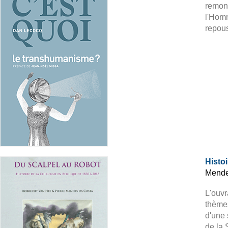
remont
l'Homm
repous
Histo
Mende
L'ouvr
thèmes
d'une 
de la 