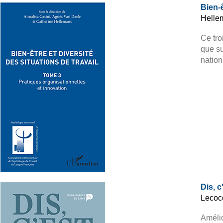
Bien-ê
Helle
Ce tro
que su
nation
Dis, 
Lecoc
Amélio