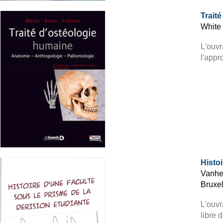
Trait
White 
L'ouvr
l'appr
Histoi
Vanher
Bruxel
L'ouvr
libre 