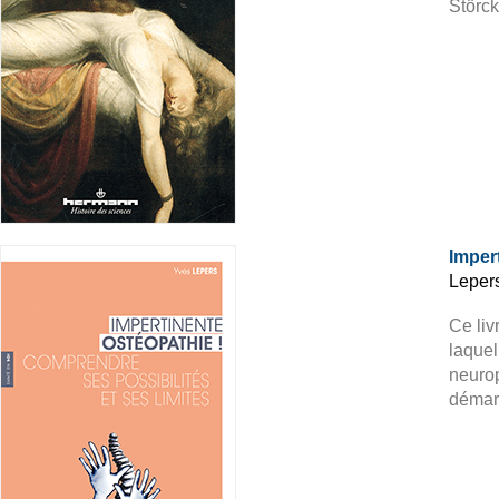
Störck
Imper
Leper
Ce liv
laquel
neurop
démarc