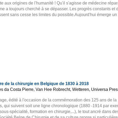
e aux origines de l'humanité ! Qu'il s'agisse de médecine répara
e a toujours cherché à se dépasser. Les progrès constants et d
sent sans cesse les limites du possible.Aujourd'hui émerge un
ire de la chirurgie en Belgique de 1830 à 2018
s da Costa Pierre, Van Hee Robrecht, Wetteren, Universa Pres
age, édité à l'occasion de la commémoration des 125 ans de la 
, qui suivent soit une ligne chronologique (1880 -1914 par ex
sous-spécialité, formation en chirurgie,...), le tout ancré dans d
Société Belge de Chirurgie et de sa culture propre si particulièr