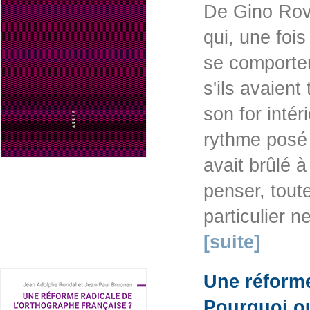
De Gino Rove
qui, une fois
se comporte
s'ils avaient
son for intér
rythme posé d
avait brûlé à
penser, tout
particulier n
[suite]
Une réforme
Pourquoi o