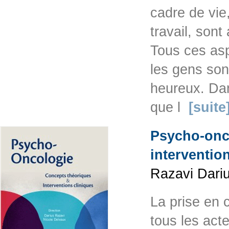
cadre de vie,
travail, sont
Tous ces asp
les gens sont
heureux. Dan
que l
[suite
Psycho-onco
interventio
Razavi Dari
La prise en 
tous les act