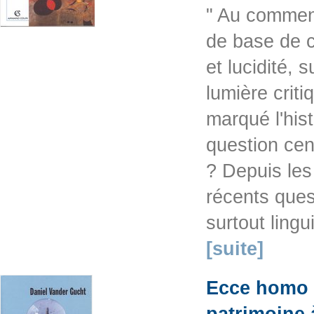
" Au commenc
de base de c
et lucidité, 
lumière criti
marqué l'hist
question cen
? Depuis les
récents ques
surtout lingu
[suite]
Ecce homo t
patrimoine 