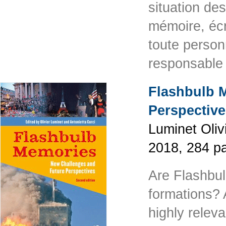
situation de
mémoire, écr
toute personn
responsable 
Flashbulb 
Perspective
Luminet Oliv
2018, 284 p
Are Flashbu
formations? A
highly relev