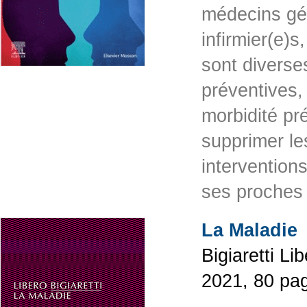
médecins gén
infirmier(e)s
sont diverses
préventives,
morbidité pré
supprimer les
intervention
ses proches
La Maladie
Bigiaretti Li
2021, 80 pa