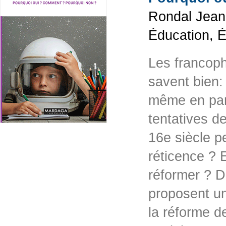
Rondal Jean 
Éducation, 
Les francoph
savent bien:
même en part
tentatives de
16e siècle p
réticence ? E
réformer ? D
proposent un
la réforme d