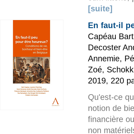
[suite]
En faut-il 
Capéau Bart
Decoster An
Annemie, Pé
Zoé, Schokka
2019, 220 p
Qu'est-ce qu
notion de bi
financière o
non matériels