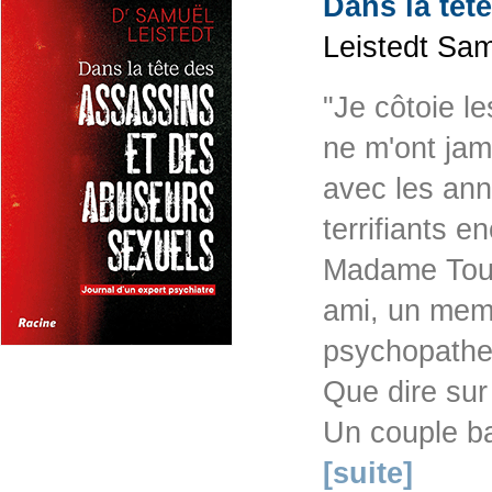
Dans la têt
Leistedt Sam
"Je côtoie l
ne m'ont jama
avec les ann
terrifiants e
Madame Tout-
ami, un memb
psychopathe 
Que dire sur 
Un couple ba
[suite]