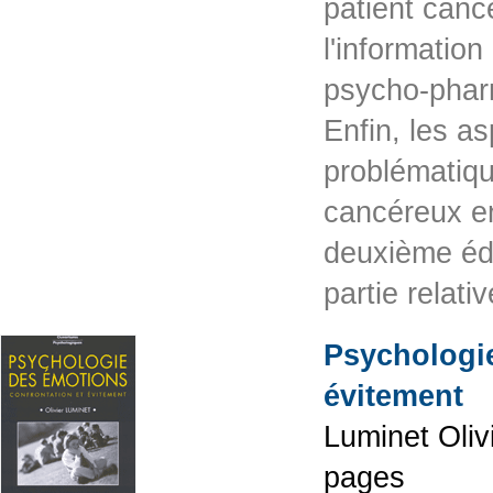
patient canc
l'information
psycho-phar
Enfin, les a
problématiqu
cancéreux en
deuxième édi
partie relat
Psychologie
évitement
Luminet Oliv
pages