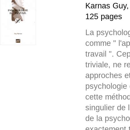
Karnas Guy, 
125 pages
La psycholog
comme " l'ap
travail ". Ce
triviale, ne 
approches et
psychologie d
cette méthod
singulier de 
de la psychol
exactement 