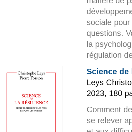
matière de p
développemen
sociale pour
questions. V
la psychologi
régulation 
Science de 
Leys Christo
2023, 180 p
Comment deve
se relever a
et aux diffic