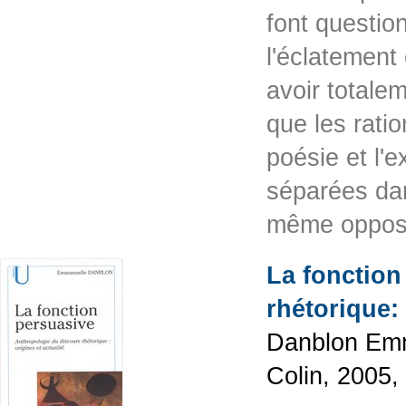
font questio
l'éclatement
avoir totale
que les ratio
poésie et l'
séparées dan
même oppo
La fonction
rhétorique: 
Danblon Emm
Colin, 2005,