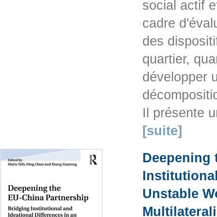
social actif 
cadre d'éval
des dispositi
quartier, quar
développer 
décompositio
Il présente 
[suite]
Deepening t
Institutiona
Unstable Wo
Multilateral