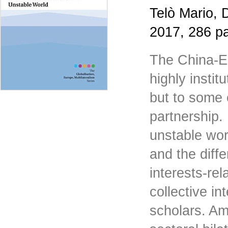
Telò Mario, 
2017, 286 p
The China-EC
highly insti
but to some 
partnership. 
unstable wo
and the diffe
interests-re
collective i
scholars. Am