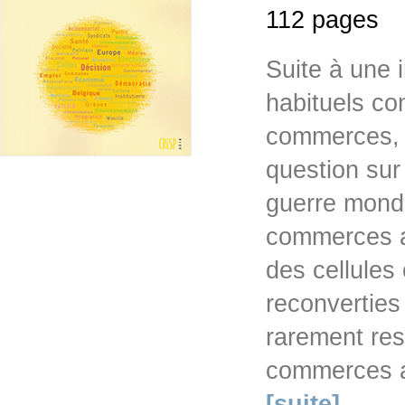
112 pages
Suite à une i
habituels co
commerces, 
question sur
guerre mond
commerces a 
des cellule
reconverties
rarement res
commerces a 
[suite]