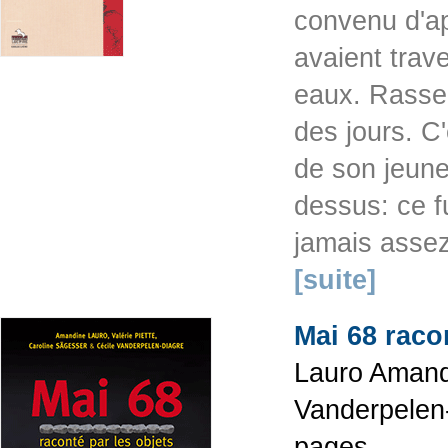
convenu d'ap
avaient trave
eaux. Rassem
des jours. C
de son jeune
dessus: ce f
jamais assez
[suite]
Mai 68 raco
Lauro Amandi
Vanderpelen-
pages