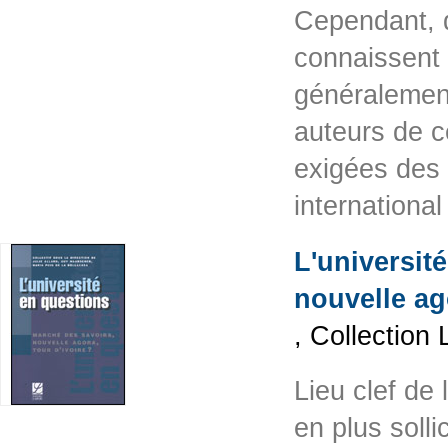
Cependant, d
connaissent 
généralement
auteurs de ce
exigées des É
internationa
L'universit
nouvelle ago
, Collection
Lieu clef de 
en plus solli