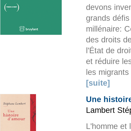
devons inve
grands défis
millénaire: 
des droits d
l'État de dro
et réduire le
les migrants
[suite]
Une histoir
Lambert Stép
L'homme et l