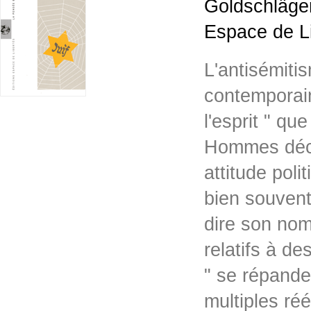
Goldschläger
Espace de L
L'antisémiti
contemporain
l'esprit " q
Hommes décri
attitude pol
bien souvent
dire son no
relatifs à d
" se répand
multiples ré