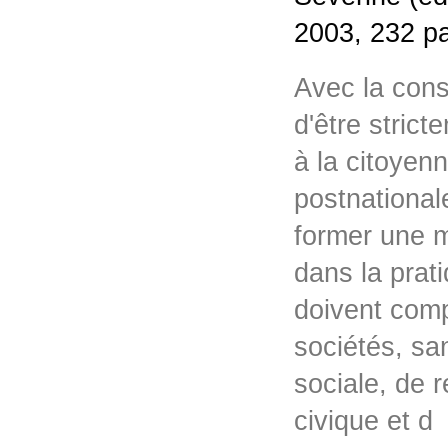
2003, 232 p
Avec la cons
d'être strict
à la citoyen
postnational
former une m
dans la prat
doivent comp
sociétés, san
sociale, de r
civique et 