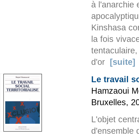
à l'anarchie 
apocalyptiqu
Kinshasa con
la fois vivac
tentaculaire
d'or
[suite]
Le travail so
Hamzaoui Mej
Bruxelles, 2
L'objet centr
d'ensemble q