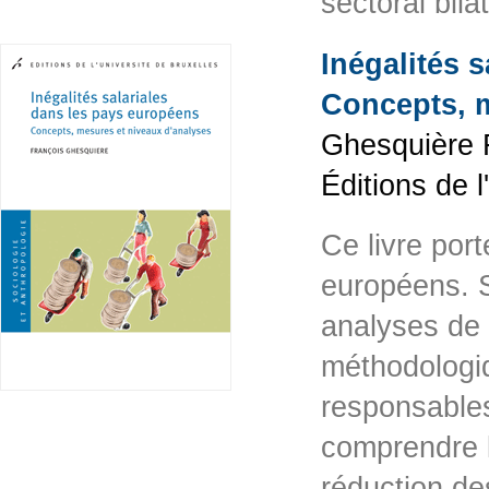
sectoral bil
Inégalités 
Concepts, m
Ghesquière F
Éditions de 
Ce livre port
européens. So
analyses de
méthodologiq
responsables
comprendre 
réduction de