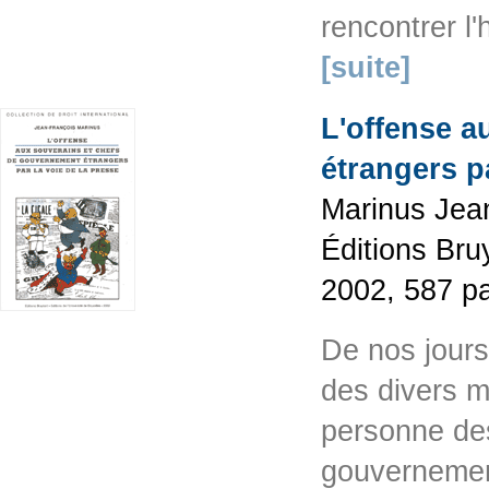
rencontrer l
[suite]
L'offense a
étrangers p
Marinus Jean
Éditions Bruy
2002, 587 p
De nos jours,
des divers m
personne des
gouvernemen