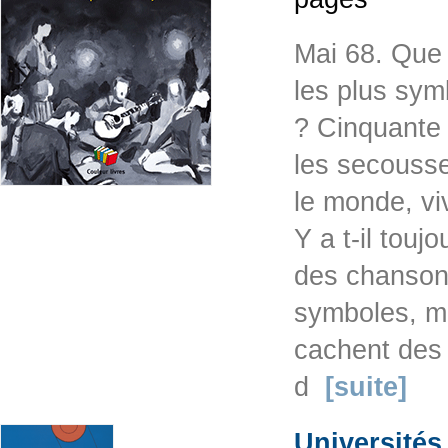
Mai 68. Que 
les plus sym
? Cinquante 
les secousse
le monde, vi
Y a t-il touj
des chansons
symboles, ma
cachent des 
d
[suite]
Universités