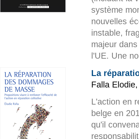
système mond
nouvelles éc
instable, fr
majeur dans 
l'UE. Une no
La réparat
Falla Elodie
L'action en r
belge en 201
qu'il convena
responsabilit